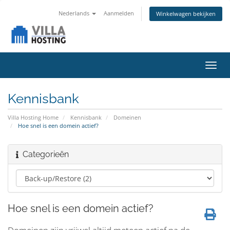
Nederlands
Aanmelden
Winkelwagen bekijken
Navig
in-/u
Kennisbank
Villa Hosting Home
Kennisbank
Domeinen
Hoe snel is een domein actief?
Categorieën
Hoe snel is een domein actief?