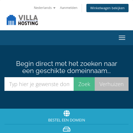
Nederlands
Aanmelden
Winkelwagen bekijken
Navig
in-/u
Begin direct met het zoeken naar
een geschikte domeinnaam...
BESTEL EEN DOMEIN